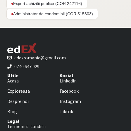
Expert achizitii publice (COR 242116)
Administrator de condominii (COR 515303)
edexromania@gmail.com
0740 647 929
Utile
Social
Acasa
Linkedin
Exploreaza
Facebook
Despre noi
Instagram
Blog
Tiktok
Legal
Termenii si conditii