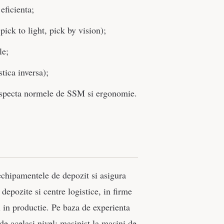
eficienta;
ick to light, pick by vision);
le;
stica inversa);
especta normele de SSM si ergonomie.
echipamentele de depozit si asigura
depozite si centre logistice, in firme
i in productie. Pe baza de experienta
de acelasi nivel: masinist la masini de