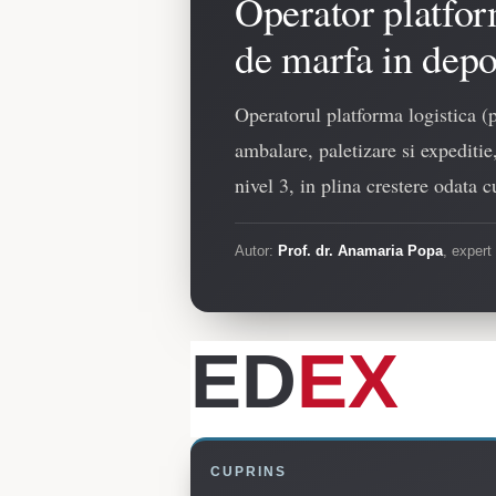
Operator platfor
de marfa in dep
Operatorul platforma logistica (
ambalare, paletizare si expediti
nivel 3, in plina crestere odata 
Autor:
Prof. dr. Anamaria Popa
, expert
ED
EX
CUPRINS