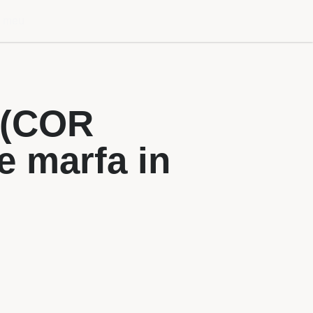
l meu
a (COR
de marfa in