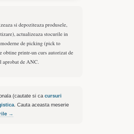
lizeaza si depoziteaza produsele,
izare), actualizeaza stocurile in
 moderne de picking (pick to
se obtine printr-un curs autorizat de
nal aprobat de ANC.
onala (cautate si ca
cursuri
istica
. Cauta aceasta meserie
rile →