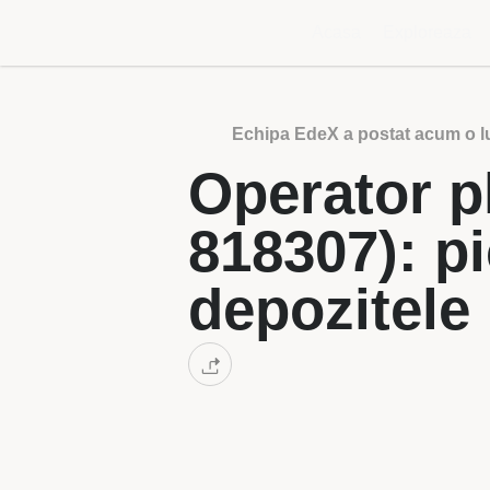
Acasa
Exploreaza
Echipa EdeX a postat acum o l
Operator p
818307): pi
depozitele