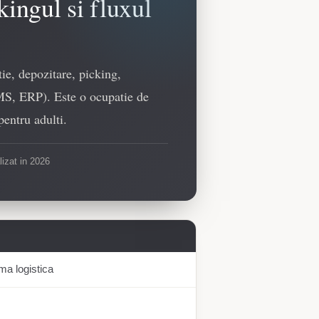
ingul si fluxul
ie, depozitare, picking,
WMS, ERP). Este o ocupatie de
pentru adulti.
lizat in 2026
ma logistica