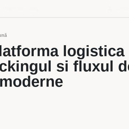
Despre noi
Blog
Contu
ună
latforma logistic
ckingul si fluxul 
 moderne