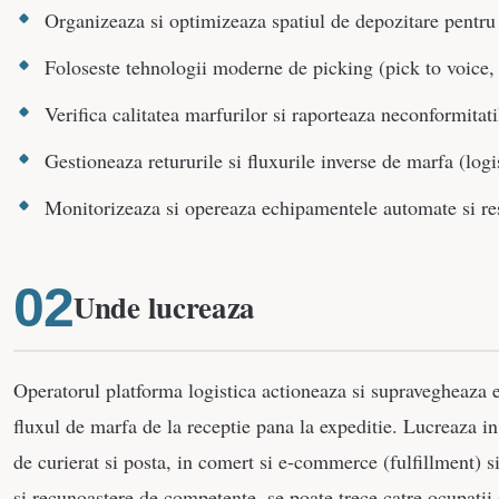
Organizeaza si optimizeaza spatiul de depozitare pentru 
Foloseste tehnologii moderne de picking (pick to voice, p
Verifica calitatea marfurilor si raporteaza neconformitati
Gestioneaza retururile si fluxurile inverse de marfa (logi
Monitorizeaza si opereaza echipamentele automate si r
Unde lucreaza
Operatorul platforma logistica actioneaza si supravegheaza 
fluxul de marfa de la receptie pana la expeditie. Lucreaza in 
de curierat si posta, in comert si e-commerce (fulfillment) s
si recunoastere de competente, se poate trece catre ocupatii 