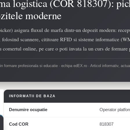
ma logistica (COR 818307): pick
ozitele moderne
picker) asigura fluxul de marfa dintr-un depozit modern: recept
e, folosind scannere, cititoare RFID si sisteme informatice (
cu comertul online, pe care o poti invata la un curs de formare 
 in formare profesionala si educatie · echipa edEX.ro · Articol informativ, actua
INFORMATII DE BAZA
Denumire ocupatie
Operator platfor
Cod COR
818307