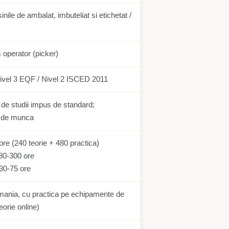
nile de ambalat, imbuteliat si etichetat /
m operator (picker)
ivel 3 EQF / Nivel 2 ISCED 2011
 de studii impus de standard;
 de munca
re (240 teorie + 480 practica)
0-300 ore
30-75 ore
omania, cu practica pe echipamente de
teorie online)