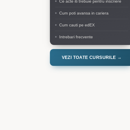
Ce acte iti trebuie pentru inscriere
Cum poti avansa in cariera
Cum cauti pe edEX
Intrebari frecvente
VEZI TOATE CURSURILE →