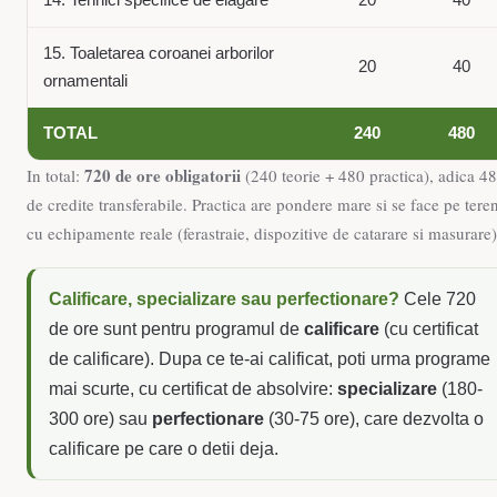
14. Tehnici specifice de elagare
20
40
15. Toaletarea coroanei arborilor
20
40
ornamentali
TOTAL
240
480
720 de ore obligatorii
In total:
(240 teorie + 480 practica), adica 48
de credite transferabile. Practica are pondere mare si se face pe tere
cu echipamente reale (ferastraie, dispozitive de catarare si masurare)
Calificare, specializare sau perfectionare?
Cele 720
de ore sunt pentru programul de
calificare
(cu certificat
de calificare). Dupa ce te-ai calificat, poti urma programe
mai scurte, cu certificat de absolvire:
specializare
(180-
300 ore) sau
perfectionare
(30-75 ore), care dezvolta o
calificare pe care o detii deja.