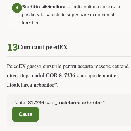
Studii in silvicultura
— poti continua cu scoala
4
postliceala sau studii superioare in domeniul
forestier.
Cum cauti pe edEX
Pe edEX gasesti cursurile pentru aceasta meserie cautand
codul COR 817236
direct dupa
sau dupa denumire,
„toaletarea arborilor”
.
Cauta:
817236
sau
„toaletarea arborilor”
Cauta