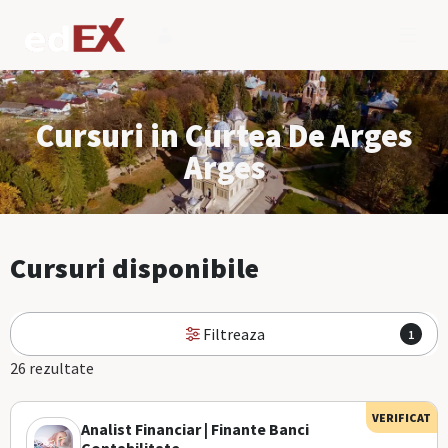
Cursuri in Curtea De Arges
Arges
Cursuri disponibile
Filtreaza
1
26 rezultate
VERIFICAT
Analist Financiar | Finante Banci