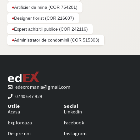
Artificier de mina (COR 754201)
Designer florist (COR 216607)
Expert achizitii publice (COR 242116)
Administrator de condominii (COR 515303)
edexromania@gmail.com
0740 647 929
Utile
Social
Acasa
Linkedin
Exploreaza
Facebook
Despre noi
Instagram