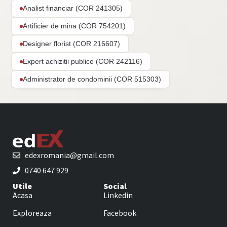
Analist financiar (COR 241305)
Artificier de mina (COR 754201)
Designer florist (COR 216607)
Expert achizitii publice (COR 242116)
Administrator de condominii (COR 515303)
edexromania@gmail.com
0740 647 929
Utile
Social
Acasa
Linkedin
Exploreaza
Facebook