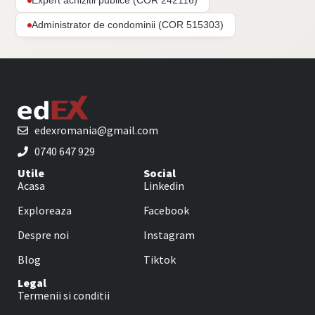
Expert achizitii publice (COR 242116)
Administrator de condominii (COR 515303)
edexromania@gmail.com
0740 647 929
Utile
Social
Acasa
Linkedin
Exploreaza
Facebook
Despre noi
Instagram
Blog
Tiktok
Legal
Termenii si conditii