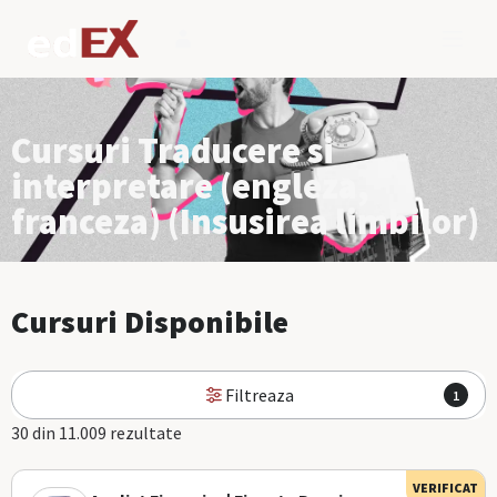
Cursuri Traducere si
interpretare (engleza,
franceza) (Insusirea limbilor)
Cursuri Disponibile
Filtreaza
1
30 din 11.009 rezultate
VERIFICAT