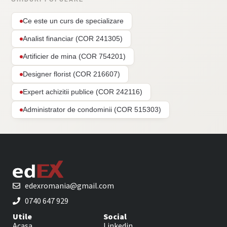
Ce este un curs de specializare
Analist financiar (COR 241305)
Artificier de mina (COR 754201)
Designer florist (COR 216607)
Expert achizitii publice (COR 242116)
Administrator de condominii (COR 515303)
edexromania@gmail.com
0740 647 929
Utile
Social
Acasa
Linkedin