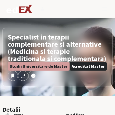
Specialist in terapii
complementare si alternative
(Medicina si terapie
traditionala si complementara)
Studii Universitare de Master
Acreditat Master
Detalii
Forma
Cod fiscal