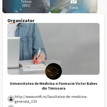
Tehnic
(691)
Timis
Organizator
Universitatea de Medicina si Farmacie Victor Babes
din Timisoara
http://www.umft.ro/facultatea-de-medicina-
generala_133