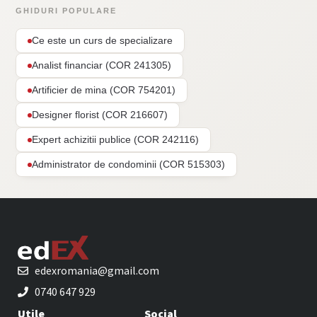
GHIDURI POPULARE
Ce este un curs de specializare
Analist financiar (COR 241305)
Artificier de mina (COR 754201)
Designer florist (COR 216607)
Expert achizitii publice (COR 242116)
Administrator de condominii (COR 515303)
edexromania@gmail.com
0740 647 929
Utile
Social