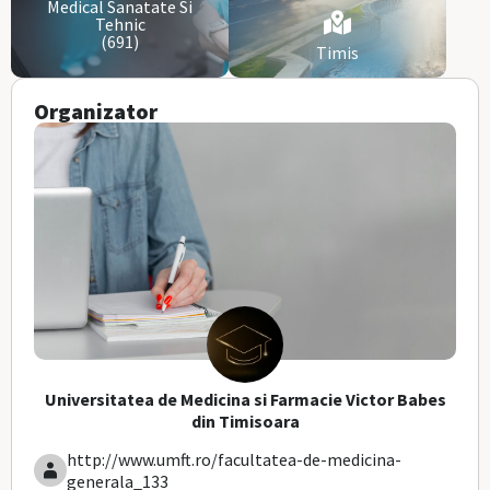
Medical Sanatate Si
Tehnic
(691)
Timis
Organizator
Universitatea de Medicina si Farmacie Victor Babes
din Timisoara
http://www.umft.ro/facultatea-de-medicina-
generala_133