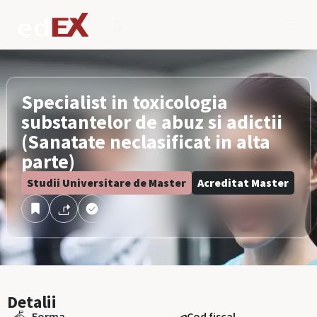
Specialist in toxicologia
substantelor de abuz si adictii
(Sanatate neclasificat in alta
parte)
Studii Universitare de Master
Acreditat Master
Detalii
Forma
Cod fiscal