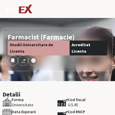
Farmacist (Farmacie)
Studii Universitare de
Acreditat
Licenta
Licenta
Detalii
Forma
Cod fiscal
Universitate
U.S.45
Data Expirarii
Cod RNCP