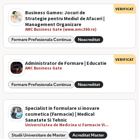
VERIFICAT
Business Games: Jocuri de
Strategie pentru Mediul de Afaceri |
Management Organizare
AMC Business Gate (www.amc360.ro)
Formare Profesionala Continua
Neacreditat
VERIFICAT
Administrator de Formare | Educatie
AMC Business Gate
Formare Profesionala Continua
Neacreditat
Specialist in formulare si inovare
cosmetica (Farmacie) | Medical
Sanatate Si Tehnic
Universitatea de Medicina si Farmacie Vi...
Studii Universitare de Master
Acreditat Master