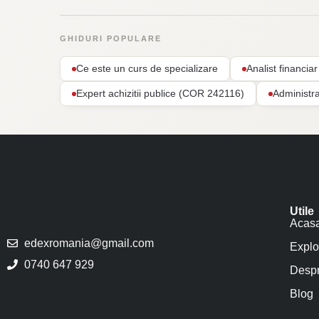
GHIDURI POPULARE
Ce este un curs de specializare
Analist financi
Expert achizitii publice (COR 242116)
Administr
Utile
Acas
edexromania@gmail.com
Explo
0740 647 929
Despr
Blog