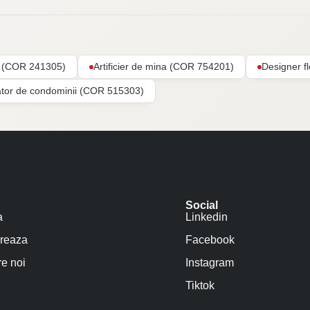
ar (COR 241305)
Artificier de mina (COR 754201)
Designer f
ator de condominii (COR 515303)
Social
a
Linkedin
reaza
Facebook
e noi
Instagram
Tiktok