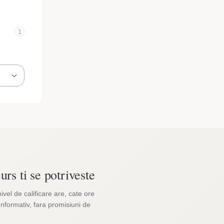
1
urs ti se potriveste
nivel de calificare are, cate ore
Informativ, fara promisiuni de