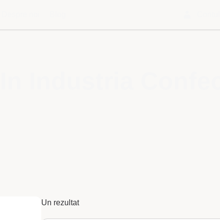
Despre noi
Blog
Contu
In Industria Confect
Un rezultat