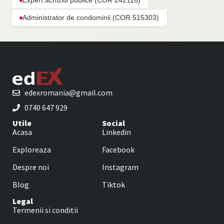
Expert achizitii publice (COR 242116)
Administrator de condominii (COR 515303)
edexromania@gmail.com
0740 647 929
Utile
Social
Acasa
Linkedin
Exploreaza
Facebook
Despre noi
Instagram
Blog
Tiktok
Legal
Termenii si conditii