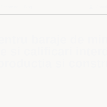
Despre noi
Blog
Contu
ntru baraje de mine
si calificari inter
productia si constru