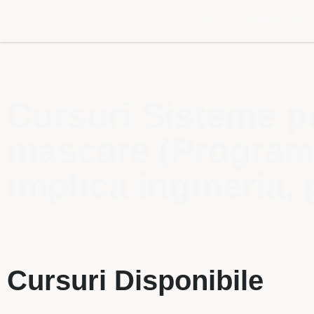
Acasa
Exploreaza
Cursuri Sisteme pe
mascare (Programe 
implica ingineria, 
Cursuri Disponibile