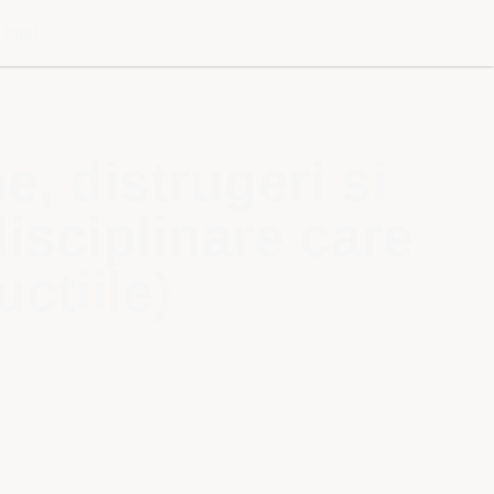
l meu
, distrugeri si
disciplinare care
ctiile)