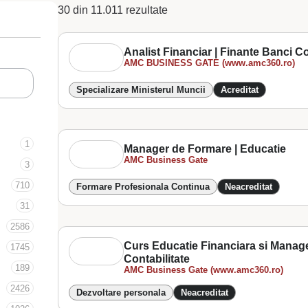
30 din 11.011 rezultate
Analist Financiar | Finante Banci Co
AMC BUSINESS GATE (www.amc360.ro)
Specializare Ministerul Muncii
Acreditat
1
Manager de Formare | Educatie
AMC Business Gate
3
710
Formare Profesionala Continua
Neacreditat
31
2586
Curs Educatie Financiara si Manage
1745
Contabilitate
189
AMC Business Gate (www.amc360.ro)
2426
Dezvoltare personala
Neacreditat