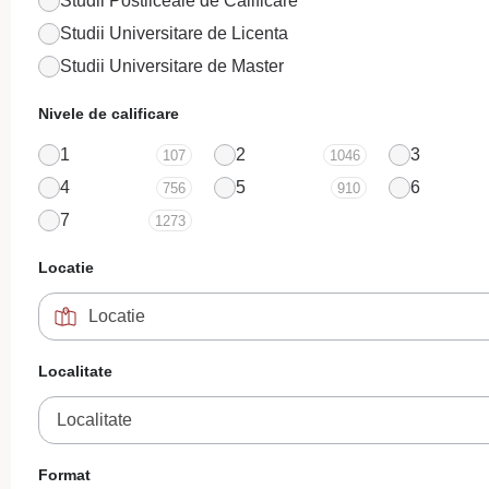
Studii Postliceale de Calificare
Studii Universitare de Licenta
Studii Universitare de Master
Nivele de calificare
1
2
3
107
1046
4
5
6
756
910
7
1273
Locatie
Localitate
Localitate
Format