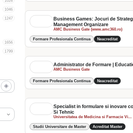
1026
1046
1247
Business Games: Jocuri de Strategi
Management Organizare
AMC Business Gate (www.amc360.ro)
Formare Profesionala Continua
Neacreditat
1656
1799
Administrator de Formare | Educati
AMC Business Gate
Formare Profesionala Continua
Neacreditat
Specialist in formulare si inovare 
Si Tehnic
Universitatea de Medicina si Farmacie Vi...
Studii Universitare de Master
Acreditat Master