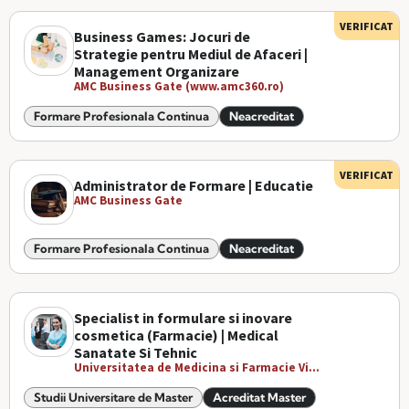
VERIFICAT
Business Games: Jocuri de
Strategie pentru Mediul de Afaceri |
Management Organizare
AMC Business Gate (www.amc360.ro)
Formare Profesionala Continua
Neacreditat
VERIFICAT
Administrator de Formare | Educatie
AMC Business Gate
Formare Profesionala Continua
Neacreditat
Specialist in formulare si inovare
cosmetica (Farmacie) | Medical
Sanatate Si Tehnic
Universitatea de Medicina si Farmacie Vi...
Studii Universitare de Master
Acreditat Master