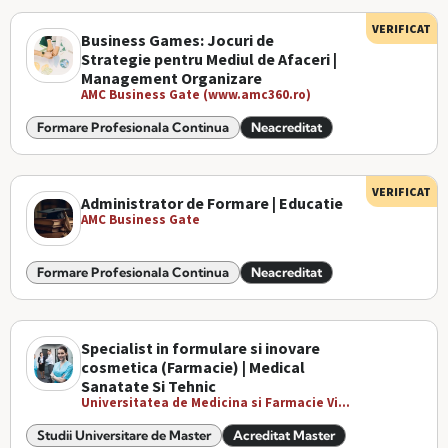
VERIFICAT
Business Games: Jocuri de
Strategie pentru Mediul de Afaceri |
Management Organizare
AMC Business Gate (www.amc360.ro)
Formare Profesionala Continua
Neacreditat
VERIFICAT
Administrator de Formare | Educatie
AMC Business Gate
Formare Profesionala Continua
Neacreditat
Specialist in formulare si inovare
cosmetica (Farmacie) | Medical
Sanatate Si Tehnic
Universitatea de Medicina si Farmacie Vi...
Studii Universitare de Master
Acreditat Master