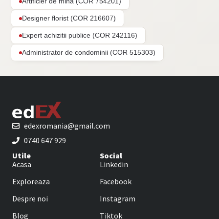
Artificier de mina (COR 754201)
Designer florist (COR 216607)
Expert achizitii publice (COR 242116)
Administrator de condominii (COR 515303)
edexromania@gmail.com
0740 647 929
Utile
Social
Acasa
Linkedin
Exploreaza
Facebook
Despre noi
Instagram
Blog
Tiktok