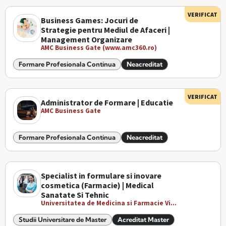
VERIFICAT
Business Games: Jocuri de
Strategie pentru Mediul de Afaceri |
Management Organizare
AMC Business Gate (www.amc360.ro)
Formare Profesionala Continua
Neacreditat
VERIFICAT
Administrator de Formare | Educatie
AMC Business Gate
Formare Profesionala Continua
Neacreditat
Specialist in formulare si inovare
cosmetica (Farmacie) | Medical
Sanatate Si Tehnic
Universitatea de Medicina si Farmacie Vi...
Studii Universitare de Master
Acreditat Master