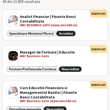
30 din 11.009 rezultate
VERIFICAT
Analist Financiar | Finante Banci
Contabilitate
AMC BUSINESS GATE (www.amc360.ro)
Specializare Ministerul Muncii
Acreditat
VERIFICAT
Manager de Formare | Educatie
AMC Business Gate
Formare Profesionala Continua
Neacreditat
VERIFICAT
Curs Educatie Financiara si
Managementul Banilor | Finante
Banci Contabilitate
AMC Business Gate (www.amc360.ro)
Dezvoltare personala
Neacreditat