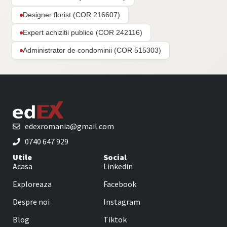
Designer florist (COR 216607)
Expert achizitii publice (COR 242116)
Administrator de condominii (COR 515303)
edexromania@gmail.com
0740 647 929
Utile
Social
Acasa
Linkedin
Exploreaza
Facebook
Despre noi
Instagram
Blog
Tiktok