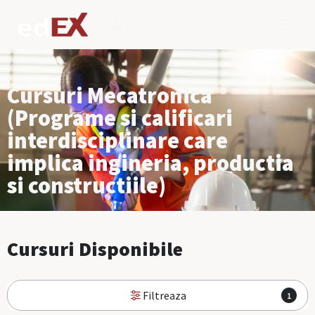
Cursuri Mecatronica
(Programe si calificari
interdisciplinare care
implica ingineria, productia
si constructiile)
Cursuri Disponibile
Filtreaza
1