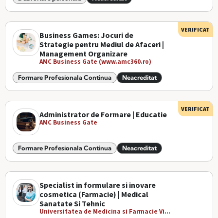
VERIFICAT
Business Games: Jocuri de
Strategie pentru Mediul de Afaceri |
Management Organizare
AMC Business Gate (www.amc360.ro)
Formare Profesionala Continua
Neacreditat
VERIFICAT
Administrator de Formare | Educatie
AMC Business Gate
Formare Profesionala Continua
Neacreditat
Specialist in formulare si inovare
cosmetica (Farmacie) | Medical
Sanatate Si Tehnic
Universitatea de Medicina si Farmacie Vi...