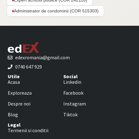
Expert achizitii publice (COR 242116)
Administrator de condominii (COR 515303)
edexromania@gmail.com
0740 647 929
Utile
Social
Acasa
Linkedin
Exploreaza
Facebook
Despre noi
Instagram
Blog
Tiktok
Legal
Termenii si conditii