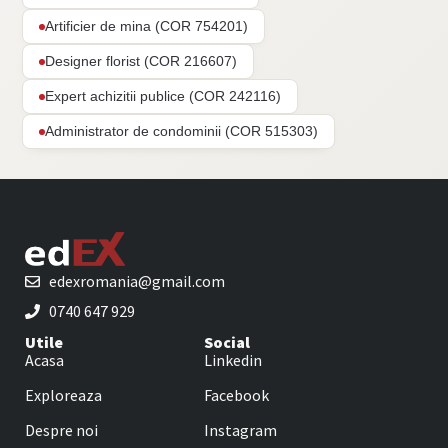
Artificier de mina (COR 754201)
Designer florist (COR 216607)
Expert achizitii publice (COR 242116)
Administrator de condominii (COR 515303)
edexromania@gmail.com
0740 647 929
Utile
Social
Acasa
Linkedin
Exploreaza
Facebook
Despre noi
Instagram