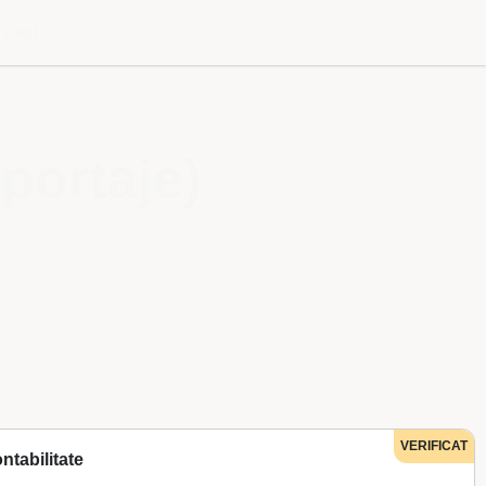
l meu
portaje)
VERIFICAT
ntabilitate