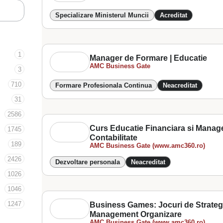
Specializare Ministerul Muncii
Acreditat
1
Manager de Formare | Educatie
AMC Business Gate
3
710
Formare Profesionala Continua
Neacreditat
31
2586
Curs Educatie Financiara si Manage
1745
Contabilitate
189
AMC Business Gate (www.amc360.ro)
2426
Dezvoltare personala
Neacreditat
1026
1046
1247
Business Games: Jocuri de Strategi
Management Organizare
AMC Business Gate (www.amc360.ro)