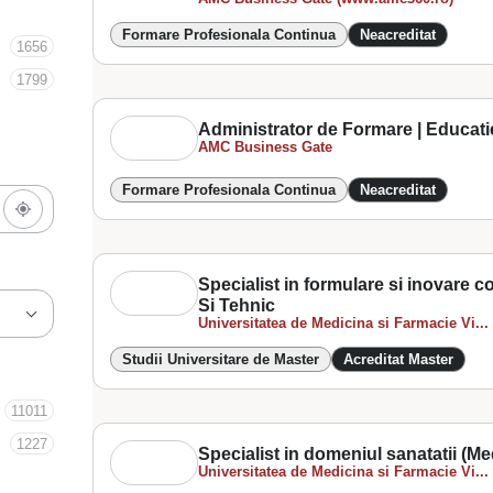
Formare Profesionala Continua
Neacreditat
1656
1799
Administrator de Formare | Educati
AMC Business Gate
Formare Profesionala Continua
Neacreditat
Specialist in formulare si inovare 
Si Tehnic
Universitatea de Medicina si Farmacie Vi...
Studii Universitare de Master
Acreditat Master
11011
1227
Specialist in domeniul sanatatii (Me
Universitatea de Medicina si Farmacie Vi...