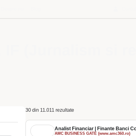
Despre noi
Blog
Contu
 IF (Jurnalism si re
30 din 11.011 rezultate
Analist Financiar | Finante Banci Co
AMC BUSINESS GATE (www.amc360.ro)