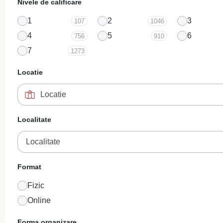
Nivele de calificare
1
2
3
107
1046
4
5
6
756
910
7
1273
Locatie
Localitate
Localitate
Format
Fizic
Online
Forma organizare