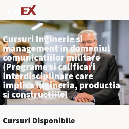
Cursuri Inginerie si
management in domeniul
comunicatiilor militare
(Programe si calificari
interdisciplinare care
implica ingineria, productia
si constructiile)
Cursuri Disponibile