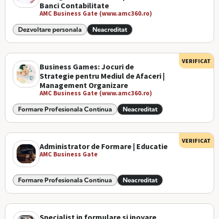
Banci Contabilitate
AMC Business Gate (www.amc360.ro)
Dezvoltare personala
Neacreditat
VERIFICAT
Business Games: Jocuri de
Strategie pentru Mediul de Afaceri |
Management Organizare
AMC Business Gate (www.amc360.ro)
Formare Profesionala Continua
Neacreditat
VERIFICAT
Administrator de Formare | Educatie
AMC Business Gate
Formare Profesionala Continua
Neacreditat
Specialist in formulare si inovare