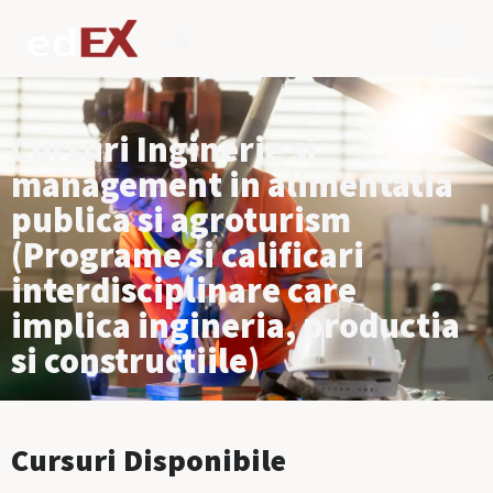
Cursuri Inginerie si
management in alimentatia
publica si agroturism
(Programe si calificari
interdisciplinare care
implica ingineria, productia
si constructiile)
Cursuri Disponibile