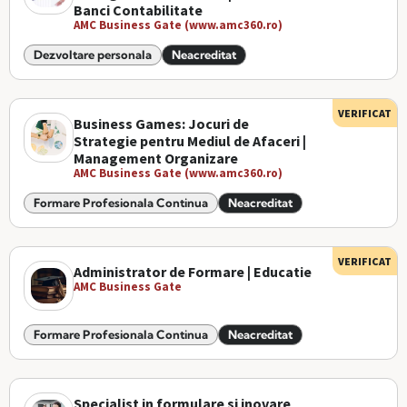
Banci Contabilitate
AMC Business Gate (www.amc360.ro)
Dezvoltare personala
Neacreditat
VERIFICAT
Business Games: Jocuri de
Strategie pentru Mediul de Afaceri |
Management Organizare
AMC Business Gate (www.amc360.ro)
Formare Profesionala Continua
Neacreditat
VERIFICAT
Administrator de Formare | Educatie
AMC Business Gate
Formare Profesionala Continua
Neacreditat
Specialist in formulare si inovare