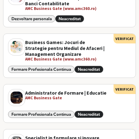
Banci Contabilitate
AMC Business Gate (www.amc360.ro)
Dezvoltare personala
Neacreditat
VERIFICAT
Business Games: Jocuri de
Strategie pentru Mediul de Afaceri |
Management Organizare
AMC Business Gate (www.amc360.ro)
Formare Profesionala Continua
Neacreditat
VERIFICAT
Administrator de Formare | Educatie
AMC Business Gate
Formare Profesionala Continua
Neacreditat
Specialist in formulare si inovare