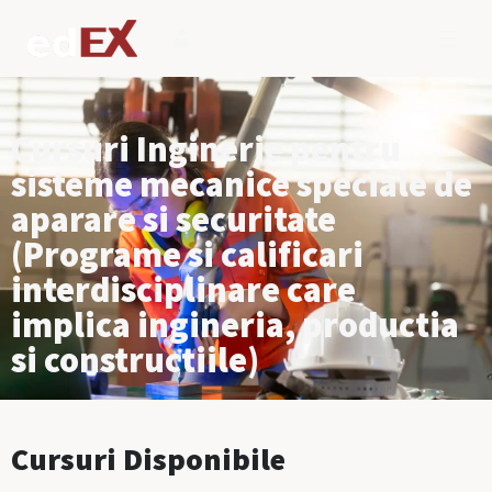
Cursuri Inginerie pentru
sisteme mecanice speciale de
aparare si securitate
(Programe si calificari
interdisciplinare care
implica ingineria, productia
si constructiile)
Cursuri Disponibile