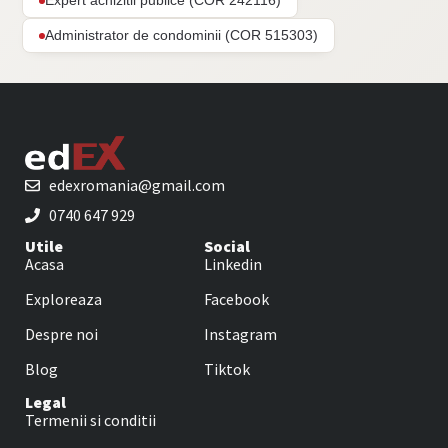
Expert achizitii publice (COR 242116)
Administrator de condominii (COR 515303)
edexromania@gmail.com
0740 647 929
Utile
Social
Acasa
Linkedin
Exploreaza
Facebook
Despre noi
Instagram
Blog
Tiktok
Legal
Termenii si conditii