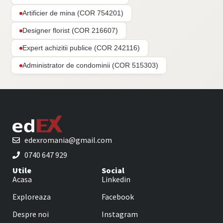
Artificier de mina (COR 754201)
Designer florist (COR 216607)
Expert achizitii publice (COR 242116)
Administrator de condominii (COR 515303)
edexromania@gmail.com
0740 647 929
Utile
Social
Acasa
Linkedin
Exploreaza
Facebook
Despre noi
Instagram