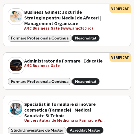
VERIFICAT
Business Games: Jocuri de
Strategie pentru Mediul de Afaceri |
Management Organizare
AMC Business Gate (www.amc360.ro)
Formare Profesionala Continua
Neacreditat
VERIFICAT
Administrator de Formare | Educatie
AMC Business Gate
Formare Profesionala Continua
Neacreditat
Specialist in formulare si inovare
cosmetica (Farmacie) | Medical
Sanatate Si Tehnic
Universitatea de Medicina si Farmacie Vi...
Studii Universitare de Master
Acreditat Master