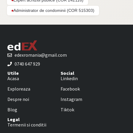
Expert achizitii publice (COR 242116)
Administrator de condominii (COR 515303)
edexromania@gmail.com
0740 647 929
Utile
Social
Acasa
Linkedin
Exploreaza
Facebook
Despre noi
Instagram
Blog
Tiktok
Legal
Termenii si conditii