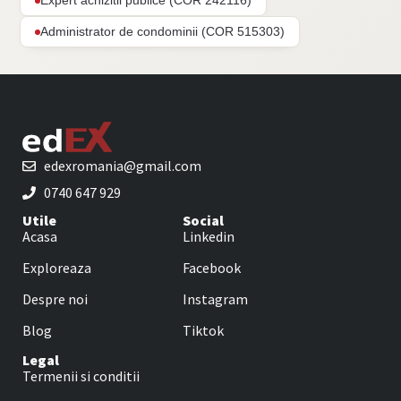
Expert achizitii publice (COR 242116)
Administrator de condominii (COR 515303)
edexromania@gmail.com
0740 647 929
Utile
Social
Acasa
Linkedin
Exploreaza
Facebook
Despre noi
Instagram
Blog
Tiktok
Legal
Termenii si conditii