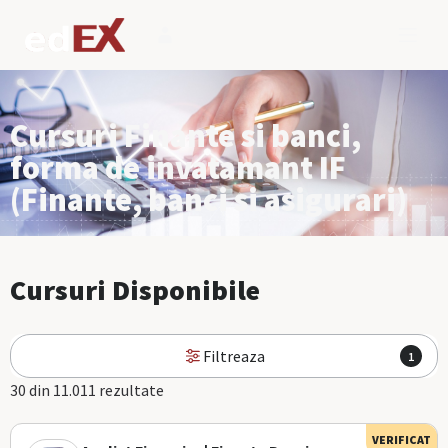
Cursuri Finante si banci,
forma de invatamant IF
(Finante, banci si asigurari)
Cursuri Disponibile
Filtreaza
1
30 din 11.011 rezultate
VERIFICAT