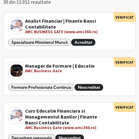
30 din 11.011 rezultate
VERIFICAT
Analist Financiar | Finante Banci
Contabilitate
AMC BUSINESS GATE (www.amc360.ro)
Specializare Ministerul Muncii
Acreditat
VERIFICAT
Manager de Formare | Educatie
AMC Business Gate
Formare Profesionala Continua
Neacreditat
VERIFICAT
Curs Educatie Financiara si
Managementul Banilor | Finante
Banci Contabilitate
AMC Business Gate (www.amc360.ro)
Dezvoltare personala
Neacreditat