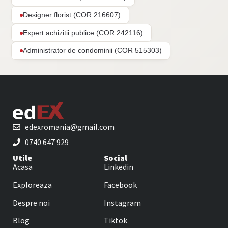
Designer florist (COR 216607)
Expert achizitii publice (COR 242116)
Administrator de condominii (COR 515303)
edexromania@gmail.com
0740 647 929
Utile
Social
Acasa
Linkedin
Exploreaza
Facebook
Despre noi
Instagram
Blog
Tiktok