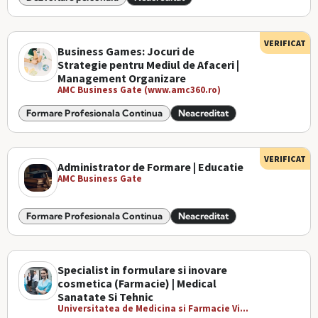
VERIFICAT
Business Games: Jocuri de
Strategie pentru Mediul de Afaceri |
Management Organizare
AMC Business Gate (www.amc360.ro)
Formare Profesionala Continua
Neacreditat
VERIFICAT
Administrator de Formare | Educatie
AMC Business Gate
Formare Profesionala Continua
Neacreditat
Specialist in formulare si inovare
cosmetica (Farmacie) | Medical
Sanatate Si Tehnic
Universitatea de Medicina si Farmacie Vi...