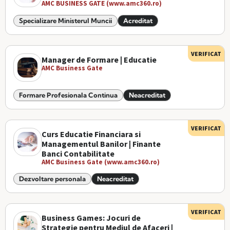
AMC BUSINESS GATE (www.amc360.ro)
Specializare Ministerul Muncii
Acreditat
VERIFICAT
Manager de Formare | Educatie
AMC Business Gate
Formare Profesionala Continua
Neacreditat
VERIFICAT
Curs Educatie Financiara si
Managementul Banilor | Finante
Banci Contabilitate
AMC Business Gate (www.amc360.ro)
Dezvoltare personala
Neacreditat
VERIFICAT
Business Games: Jocuri de
Strategie pentru Mediul de Afaceri |