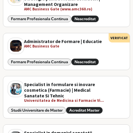
Management Organizare
AMC Business Gate (www.amc360.ro)
Formare Profesionala Continua
Neacreditat
VERIFICAT
Administrator de Formare | Educatie
AMC Business Gate
Formare Profesionala Continua
Neacreditat
Specialist in formulare si inovare
cosmetica (Farmacie) | Medical
Sanatate Si Tehnic
Universitatea de Medicina si Farmacie Vi...
Studii Universitare de Master
Acreditat Master
Specialist in domeniul sanatatii