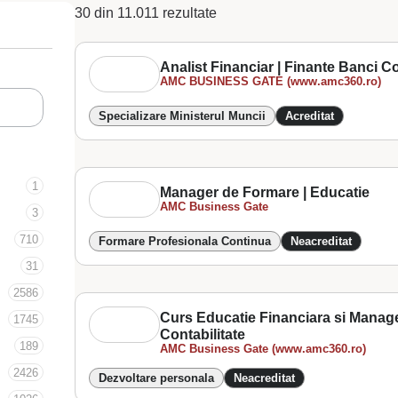
30 din 11.011 rezultate
Analist Financiar | Finante Banci Co
AMC BUSINESS GATE (www.amc360.ro)
Specializare Ministerul Muncii
Acreditat
1
Manager de Formare | Educatie
AMC Business Gate
3
710
Formare Profesionala Continua
Neacreditat
31
2586
Curs Educatie Financiara si Manage
1745
Contabilitate
189
AMC Business Gate (www.amc360.ro)
2426
Dezvoltare personala
Neacreditat