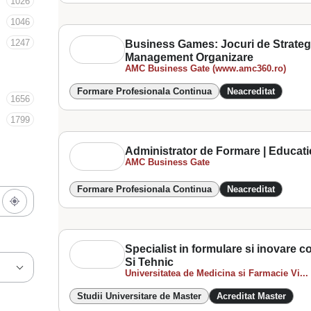
1026
1046
1247
Business Games: Jocuri de Strategi
Management Organizare
AMC Business Gate (www.amc360.ro)
Formare Profesionala Continua
Neacreditat
1656
1799
Administrator de Formare | Educati
AMC Business Gate
Formare Profesionala Continua
Neacreditat
Specialist in formulare si inovare 
Si Tehnic
Universitatea de Medicina si Farmacie Vi...
Studii Universitare de Master
Acreditat Master