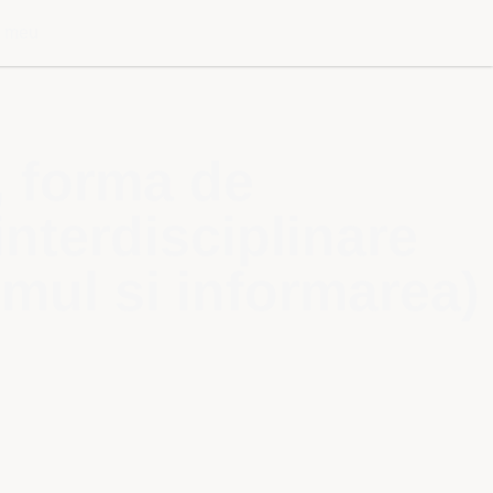
l meu
, forma de
interdisciplinare
ismul si informarea)