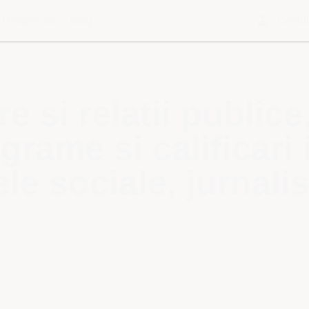
Despre noi
Blog
Contu
 si relatii publice
rame si calificari 
ele sociale, jurnal