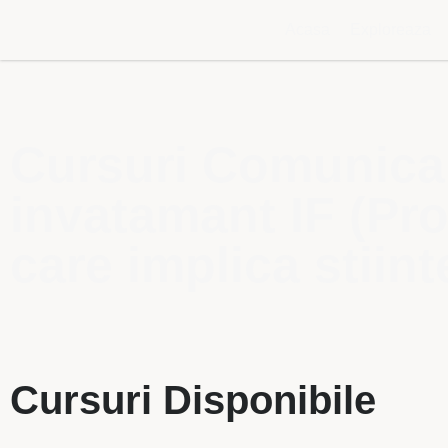
Acasa
Exploreaza
Cursuri Comunicare
invatamant IF (Prog
care implica stiint
Cursuri Disponibile