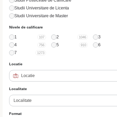
Studii Postliceale de Calificare
Studii Universitare de Licenta
Studii Universitare de Master
Nivele de calificare
1
2
3
107
1046
4
5
6
756
910
7
1273
Locatie
Localitate
Localitate
Format