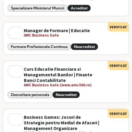
Specializare Ministerul Muncii
Acreditat
VERIFICAT
Manager de Formare | Educatie
AMC Business Gate
Formare Profesionala Continua
Neacreditat
VERIFICAT
Curs Educatie Financiara si
Managementul Banilor | Finante
Banci Contabilitate
AMC Business Gate (www.amc360.ro)
Dezvoltare personala
Neacreditat
VERIFICAT
Business Games: Jocuri de
Strategie pentru Mediul de Afaceri |
Management Organizare