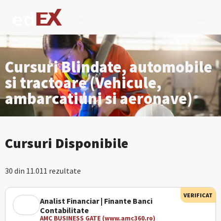
Cursuri Blindate, automobile
si tractoare (Vehicule,
ambarcatiuni si aeronave)
Cursuri Disponibile
30 din 11.011 rezultate
VERIFICAT
Analist Financiar | Finante Banci
Contabilitate
AMC BUSINESS GATE (www.amc360.ro)