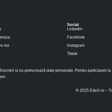
Social
a
Linkedin
reaza
Facebook
e noi
Instagram
Tiktok
nscrieri și nu prelucrează date personale. Pentru participare la
ram.
©
2025 EdeX.ro – To