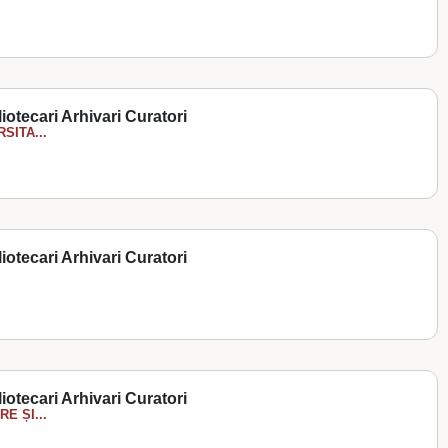
liotecari Arhivari Curatori
SITA...
liotecari Arhivari Curatori
liotecari Arhivari Curatori
E ȘI...