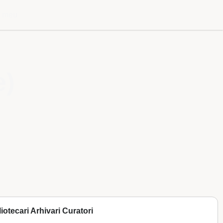
l meu
e)
liotecari Arhivari Curatori