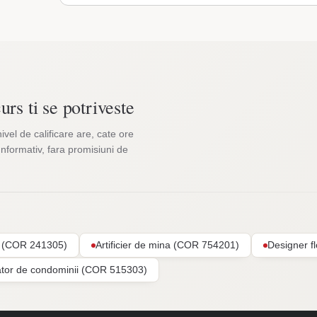
urs ti se potriveste
nivel de calificare are, cate ore
Informativ, fara promisiuni de
ar (COR 241305)
Artificier de mina (COR 754201)
Designer f
ator de condominii (COR 515303)