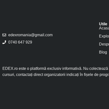
Utile
Acas
edexromania@gmail.com
Explo
0740 647 929
Despr
Blog
EDEX.ro este o platformă exclusiv informativă. Nu colectează î
cursuri, contactați direct organizatorii indicați în fișele de prog