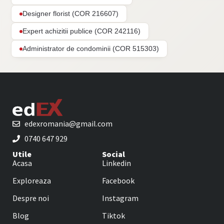
Designer florist (COR 216607)
Expert achizitii publice (COR 242116)
Administrator de condominii (COR 515303)
edexromania@gmail.com
0740 647 929
Utile
Social
Acasa
Linkedin
Exploreaza
Facebook
Despre noi
Instagram
Blog
Tiktok