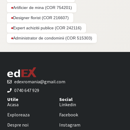
Artificier de mina (COR 754201)
Designer florist (COR 216607)
Expert achizitii publice (COR 242116)
Administrator de condominii (COR 515303)
edexromania@gmail.com
0740 647 929
Utile
Social
Acasa
Linkedin
Exploreaza
Facebook
Despre noi
Instagram