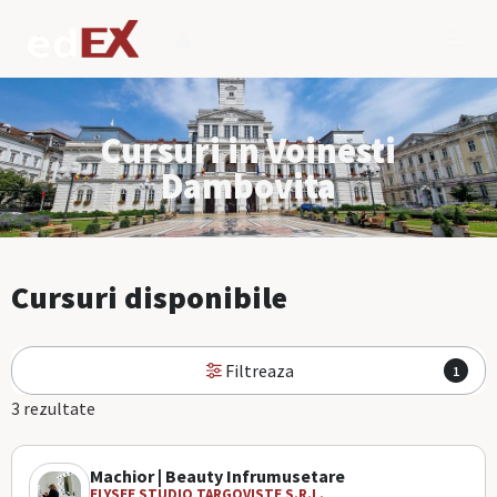
Cursuri in Voinesti
Dambovita
Cursuri disponibile
Filtreaza
1
3 rezultate
Machior | Beauty Infrumusetare
ELYSEE STUDIO TARGOVISTE S.R.L.