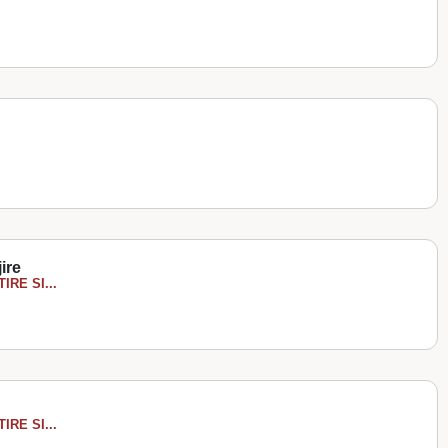
jire
RE SI...
RE SI...