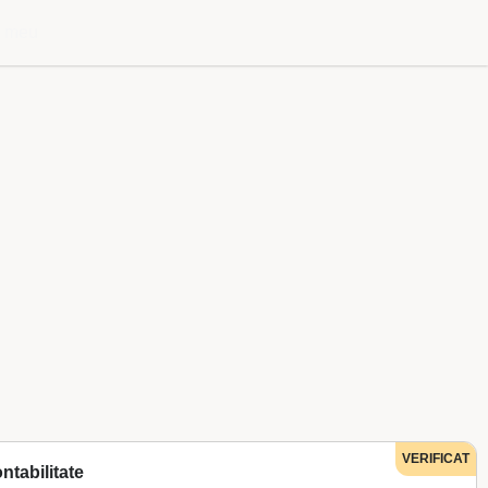
l meu
VERIFICAT
ntabilitate