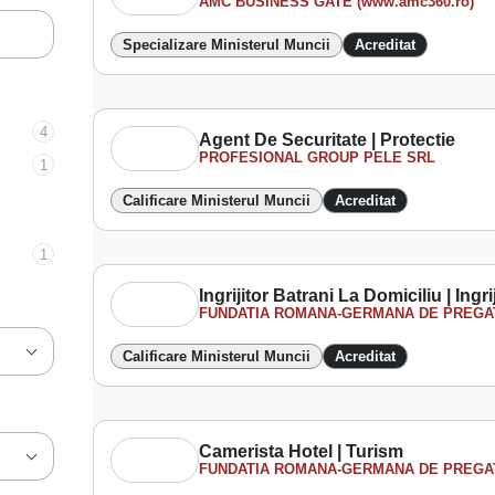
AMC BUSINESS GATE (www.amc360.ro)
Specializare Ministerul Muncii
Acreditat
4
Agent De Securitate | Protectie
PROFESIONAL GROUP PELE SRL
1
Calificare Ministerul Muncii
Acreditat
1
Ingrijitor Batrani La Domiciliu | Ingri
FUNDATIA ROMANA-GERMANA DE PREGATI
Calificare Ministerul Muncii
Acreditat
Camerista Hotel | Turism
FUNDATIA ROMANA-GERMANA DE PREGATI