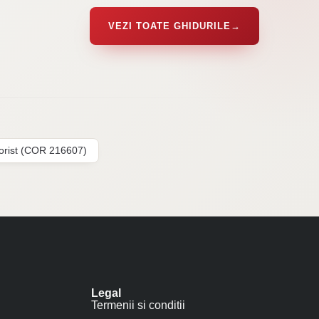
VEZI TOATE GHIDURILE
→
lorist (COR 216607)
Legal
Termenii si conditii