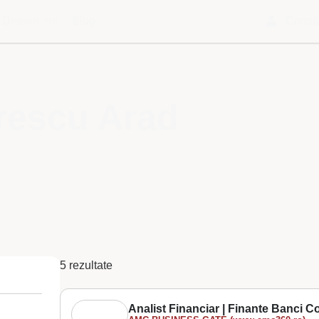
Despre noi
Blog
Contu
irescu Arad
5 rezultate
Analist Financiar | Finante Banci Co