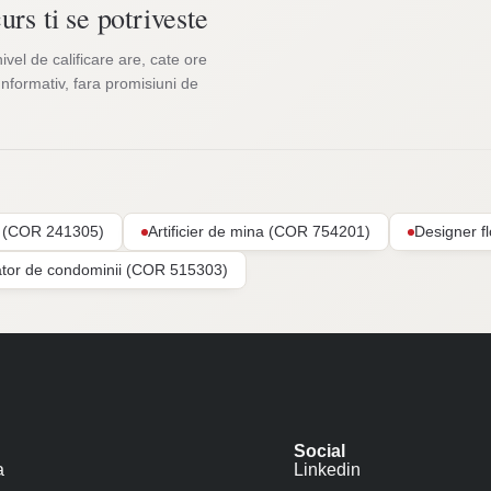
urs ti se potriveste
nivel de calificare are, cate ore
Informativ, fara promisiuni de
ar (COR 241305)
Artificier de mina (COR 754201)
Designer f
ator de condominii (COR 515303)
Social
a
Linkedin