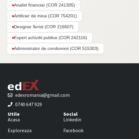
Analist financiar (COR 241305)
Artificier de mina (COR 754201)
Designer florist (COR 216607)
Expert achizitii publice (COR 242116)
Administrator de condominii (COR 515303)
edexromania@gmail.com
0740 647 929
Utile
Social
Acasa
Linkedin
Exploreaza
Facebook