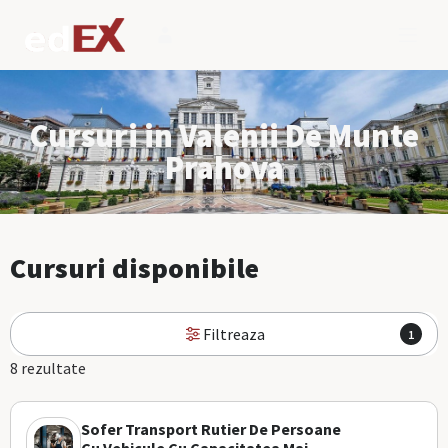
Cursuri in Valenii De Munte
Prahova
Cursuri disponibile
Filtreaza
1
8 rezultate
Sofer Transport Rutier De Persoane