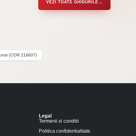
VEZI TOATE GHIDURILE
→
lorist (COR 216607)
Legal
Termenii si conditii
Politica confidentialitate