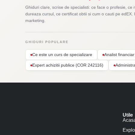
Ghiduri clare, scrise de specialisti: ce face o profesie, ce 
dureaza cursul, ce certificat obtii si cum o cauti pe edEX. 
marketing.
GHIDURI POPULARE
Ce este un curs de specializare
Analist financi
Expert achizitii publice (COR 242116)
Administr
Utile
Acas
Explo