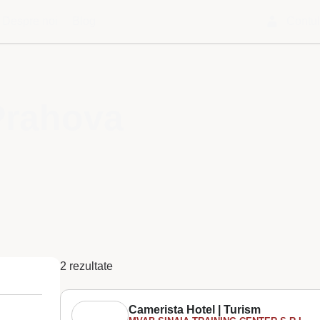
Despre noi
Blog
Contu
 Prahova
2 rezultate
Camerista Hotel | Turism