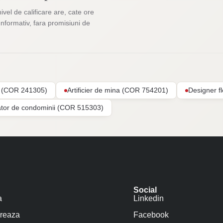
nivel de calificare are, cate ore
Informativ, fara promisiuni de
ar (COR 241305)
Artificier de mina (COR 754201)
Designer f
ator de condominii (COR 515303)
Social
a
Linkedin
reaza
Facebook