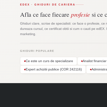
EDEX · GHIDURI DE CARIERA
profesie
Afla ce face fiecare
si ce c
Ghiduri clare, scrise de specialisti: ce face o profesie, ce 
dureaza cursul, ce certificat obtii si cum o cauti pe edEX. 
marketing.
GHIDURI POPULARE
Ce este un curs de specializare
Analist financi
Expert achizitii publice (COR 242116)
Administr