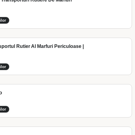
ilor
portul Rutier Al Marfuri Periculoase |
ilor
o
ilor