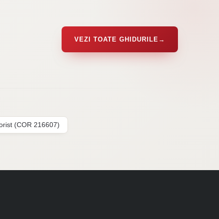
VEZI TOATE GHIDURILE
→
lorist (COR 216607)