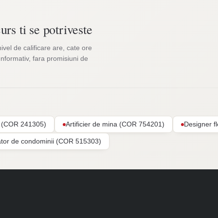
urs ti se potriveste
nivel de calificare are, cate ore
Informativ, fara promisiuni de
ar (COR 241305)
Artificier de mina (COR 754201)
Designer f
ator de condominii (COR 515303)