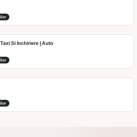
ilor
xi Si Inchiriere | Auto
ilor
ilor