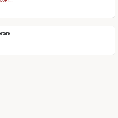
OR I...
etare