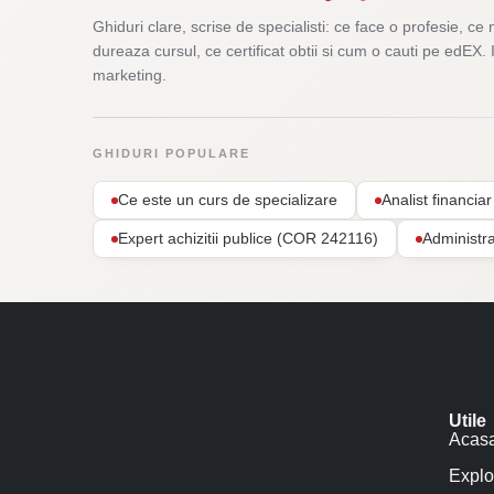
Ghiduri clare, scrise de specialisti: ce face o profesie, ce 
dureaza cursul, ce certificat obtii si cum o cauti pe edEX. 
marketing.
GHIDURI POPULARE
Ce este un curs de specializare
Analist financi
Expert achizitii publice (COR 242116)
Administr
Utile
Acas
Explo