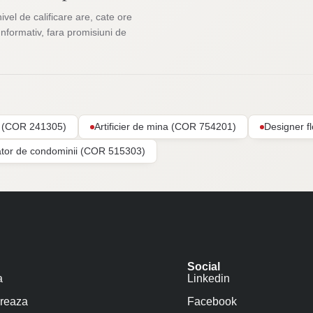
nivel de calificare are, cate ore
Informativ, fara promisiuni de
ar (COR 241305)
Artificier de mina (COR 754201)
Designer f
ator de condominii (COR 515303)
Social
a
Linkedin
reaza
Facebook