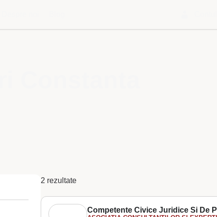
Despre noi
Blog
Contu
ri Constanta
2 rezultate
Competente Civice Juridice Si De P