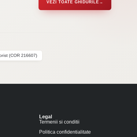
VEZI TOATE GHIDURILE
→
lorist (COR 216607)
Legal
Termenii si conditii
Politica confidentialitate