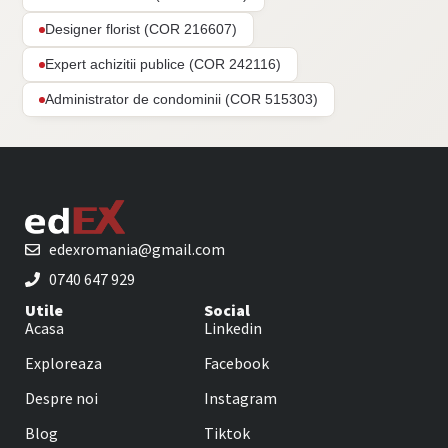
Designer florist (COR 216607)
Expert achizitii publice (COR 242116)
Administrator de condominii (COR 515303)
edexromania@gmail.com
0740 647 929
Utile
Social
Acasa
Linkedin
Exploreaza
Facebook
Despre noi
Instagram
Blog
Tiktok