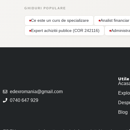
GHIDURI POPULARE
Ce este un curs de specializare
Analist financi
Expert achizitii publice (COR 242116)
Administr
Utile
Acas
edexromania@gmail.com
Explo
0740 647 929
Despr
Blog