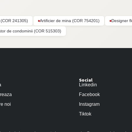
ar (COR 241305)
Artificier de mina (COR 754201)
Designer f
ator de condominii (COR 515303)
Social
a
Linkedin
reaza
Facebook
e noi
Instagram
Tiktok