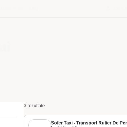
Despre noi
Blog
Contu
ui
3 rezultate
Sofer Taxi - Transport Rutier De P