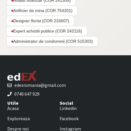
Analist financiar (COR 241305)
Artificier de mina (COR 754201)
Designer florist (COR 216607)
Expert achizitii publice (COR 242116)
Administrator de condominii (COR 515303)
edexromania@gmail.com
0740 647 929
Utile
Social
Acasa
Linkedin
Exploreaza
Facebook
Despre noi
Instagram