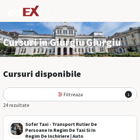
Cursuri in Giurgiu Giurgiu
Cursuri disponibile
Filtreaza
1
24 rezultate
Sofer Taxi - Transport Rutier De
Persoane In Regim De Taxi Si In
Regim De Inchiriere | Auto