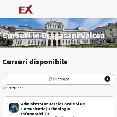
Cursuri in Dragasani Valcea
Cursuri disponibile
Filtreaza
1
Un rezultat
Administrator Retele Locale Si De
Comunicatie | Tehnologia
Informatiei Tic