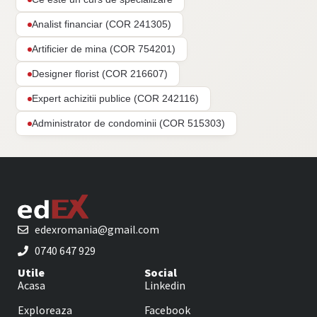
Analist financiar (COR 241305)
Artificier de mina (COR 754201)
Designer florist (COR 216607)
Expert achizitii publice (COR 242116)
Administrator de condominii (COR 515303)
edexromania@gmail.com
0740 647 929
Utile
Social
Acasa
Linkedin
Exploreaza
Facebook