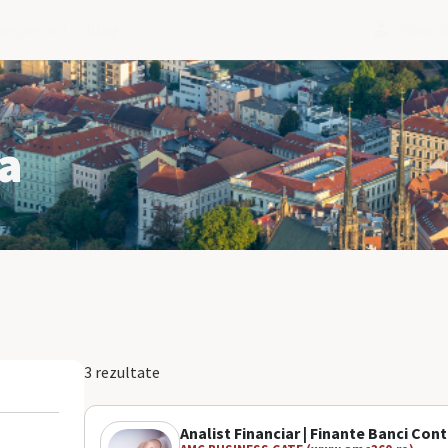
Despre noi
Blog
Contu
ba
3 rezultate
Analist Financiar | Finante Banci Cont