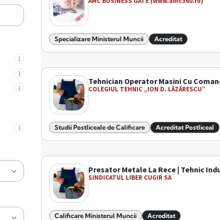
AMC BUSINESS GATE (www.amc360.ro)
Specializare Ministerul Muncii
Acreditat
1
1
Tehnician Operator Masini Cu Comand
1
COLEGIUL TEHNIC „ION D. LĂZĂRESCU”
Studii Postliceale de Calificare
Acreditat Postliceal
1
Presator Metale La Rece | Tehnic Indu
SINDICATUL LIBER CUGIR SA
Calificare Ministerul Muncii
Acreditat