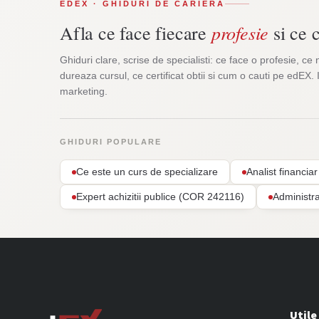
EDEX · GHIDURI DE CARIERA
profesie
Afla ce face fiecare
si ce c
Ghiduri clare, scrise de specialisti: ce face o profesie, ce 
dureaza cursul, ce certificat obtii si cum o cauti pe edEX. 
marketing.
GHIDURI POPULARE
Ce este un curs de specializare
Analist financi
Expert achizitii publice (COR 242116)
Administr
Utile