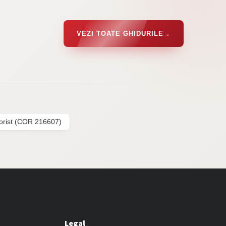
VEZI TOATE GHIDURILE
→
lorist (COR 216607)
Legal