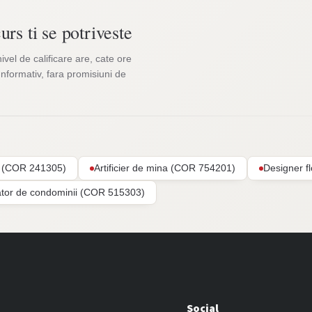
urs ti se potriveste
nivel de calificare are, cate ore
Informativ, fara promisiuni de
ar (COR 241305)
Artificier de mina (COR 754201)
Designer f
ator de condominii (COR 515303)
Social