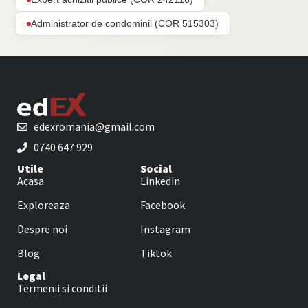
Administrator de condominii (COR 515303)
edexromania@gmail.com
0740 647 929
Utile
Social
Acasa
Linkedin
Exploreaza
Facebook
Despre noi
Instagram
Blog
Tiktok
Legal
Termenii si conditii